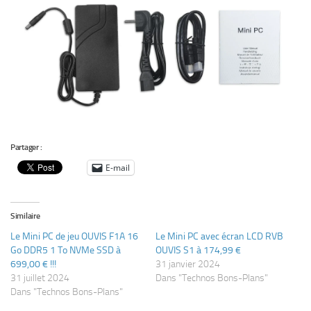
Partager :
E-mail
Similaire
Le Mini PC de jeu OUVIS F1A 16
Le Mini PC avec écran LCD RVB
Go DDR5 1 To NVMe SSD à
OUVIS S1 à 174,99 €
699,00 € !!!
31 janvier 2024
31 juillet 2024
Dans "Technos Bons-Plans"
Dans "Technos Bons-Plans"