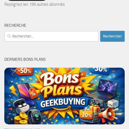
mail
Rejoignez les 195 autres abonnés
RECHERCHE
Rechercher :
DERNIERS BONS PLANS