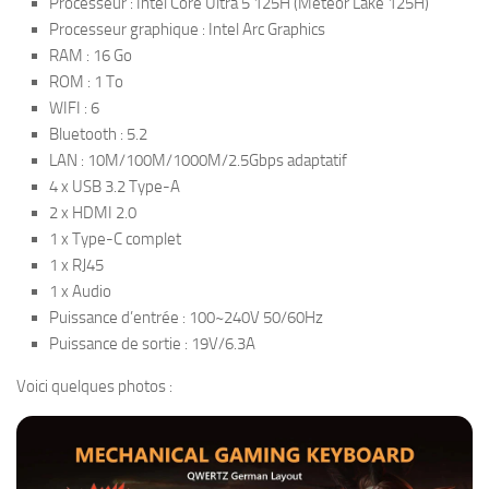
Processeur : Intel Core Ultra 5 125H (Meteor Lake 125H)
Processeur graphique : Intel Arc Graphics
RAM : 16 Go
ROM : 1 To
WIFI : 6
Bluetooth : 5.2
LAN : 10M/100M/1000M/2.5Gbps adaptatif
4 x USB 3.2 Type-A
2 x HDMI 2.0
1 x Type-C complet
1 x RJ45
1 x Audio
Puissance d’entrée : 100~240V 50/60Hz
Puissance de sortie : 19V/6.3A
Voici quelques photos :