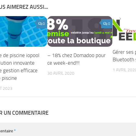
S AIMEREZ AUSSI...
0
0
Gérer ses 
 de piscine iopool
– 18% chez Domadoo pour
Bluetooth
lution innovante
ce week-end!!!
e gestion efficace
1 AVRIL 202
30 AVRIL 2020
 piscine
ET 2023
ER UN COMMENTAIRE
entaire
*