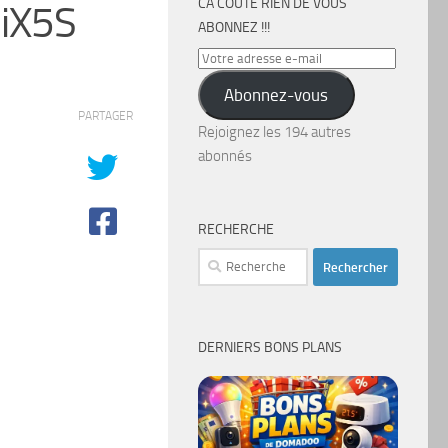
CA COÛTE RIEN DE VOUS
 iX5S
ABONNEZ !!!
Votre
adresse
Abonnez-vous
e-
PARTAGER
mail
Rejoignez les 194 autres
abonnés
RECHERCHE
Rechercher :
DERNIERS BONS PLANS