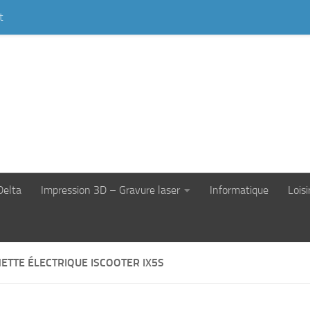
t
Delta
Impression 3D – Gravure laser
Informatique
Loisi
ETTE ÉLECTRIQUE ISCOOTER IX5S