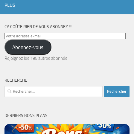
PLUS
CA COÛTE RIEN DE VOUS ABONNEZ !!!
Votre
adresse
Abonnez-vous
e-
mail
Rejoignez les 195 autres abonnés
RECHERCHE
Rechercher :
DERNIERS BONS PLANS