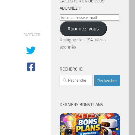
CA COÛTE RIEN DE VOUS
ABONNEZ !!!
Votre
adresse
Abonnez-vous
e-
PARTAGER
mail
Rejoignez les 194 autres
abonnés
RECHERCHE
Rechercher :
DERNIERS BONS PLANS