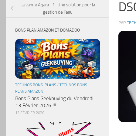
DS
La vanne Aqara T1 : Une solution pour la
gestion de l’eau
PAR
TEC
BONS PLAN AMAZON ET DOMADOO
TECHNOS BONS-PLANS
/
TECHNOS BONS-
PLANS AMAZON
Bons Plans Geekbuying du Vendredi
13 Février 2026 !!!
13 FÉVRIER 2026