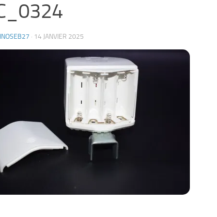
C_0324
HNOSEB27
·
14 JANVIER 2025