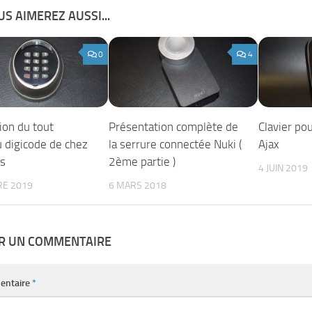
S AIMEREZ AUSSI...
0
4
ion du tout
Présentation complète de
Clavier po
 digicode de chez
la serrure connectée Nuki (
Ajax
s
2ème partie )
4 JUIN 2019
RE 2019
6 MARS 2018
ER UN COMMENTAIRE
entaire
*