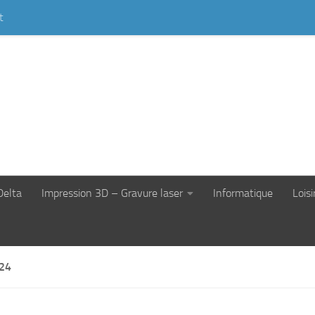
t
Delta
Impression 3D – Gravure laser
Informatique
Loisi
24