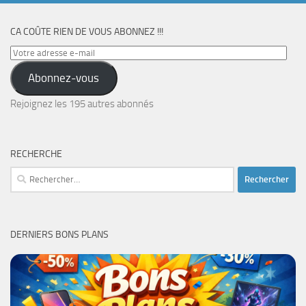
CA COÛTE RIEN DE VOUS ABONNEZ !!!
Votre
adresse
Abonnez-vous
e-
mail
Rejoignez les 195 autres abonnés
RECHERCHE
Rechercher :
DERNIERS BONS PLANS