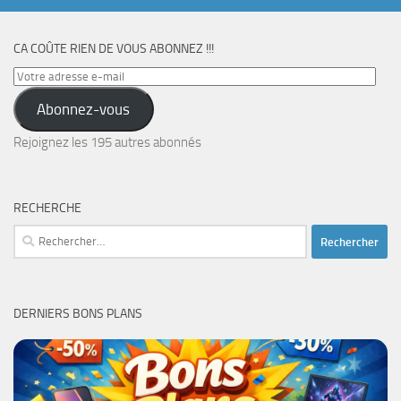
CA COÛTE RIEN DE VOUS ABONNEZ !!!
Votre
adresse
Abonnez-vous
e-
mail
Rejoignez les 195 autres abonnés
RECHERCHE
Rechercher :
DERNIERS BONS PLANS