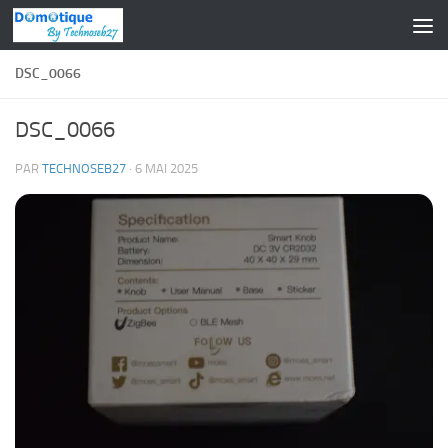
Skip to content
DSC_0066
DSC_0066
PAR
TECHNOSEB27
·
6 MAI 2025