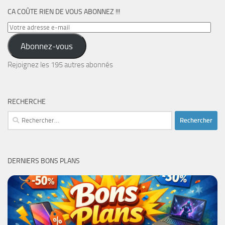
CA COÛTE RIEN DE VOUS ABONNEZ !!!
Votre
adresse
Abonnez-vous
e-
mail
Rejoignez les 195 autres abonnés
RECHERCHE
Rechercher :
DERNIERS BONS PLANS