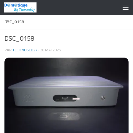
Skip to content
DSC_0158
DSC_0158
PAR
TECHNOSEB27
·
28 MAI 2025