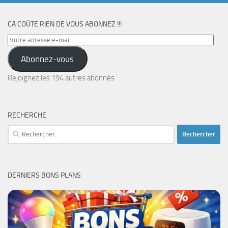
CA COÛTE RIEN DE VOUS ABONNEZ !!!
Votre
adresse
Abonnez-vous
e-
mail
Rejoignez les 194 autres abonnés
RECHERCHE
Rechercher :
DERNIERS BONS PLANS