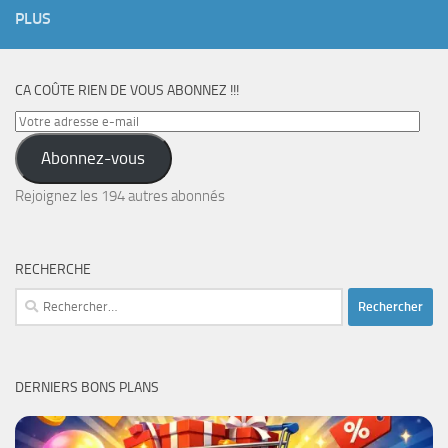
PLUS
CA COÛTE RIEN DE VOUS ABONNEZ !!!
Votre
adresse
Abonnez-vous
e-
mail
Rejoignez les 194 autres abonnés
RECHERCHE
Rechercher :
DERNIERS BONS PLANS