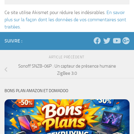
Ce site utilise Akismet pour réduire les indésirables.
En savoir
plus sur la façon dont les données de vos commentaires sont
traitées
.
SUIVRE :
ARTICLE PRÉCÉDENT
Sonoff SNZB-06P : Un capteur de présence humaine
ZigBee 3.0
BONS PLAN AMAZON ET DOMADOO