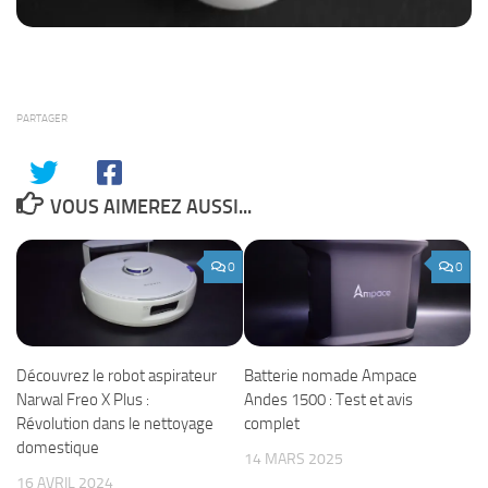
PARTAGER
VOUS AIMEREZ AUSSI...
0
0
Découvrez le robot aspirateur
Batterie nomade Ampace
Narwal Freo X Plus :
Andes 1500 : Test et avis
Révolution dans le nettoyage
complet
domestique
14 MARS 2025
16 AVRIL 2024