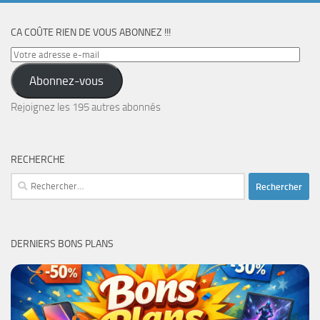
CA COÛTE RIEN DE VOUS ABONNEZ !!!
Votre
adresse
Abonnez-vous
e-
mail
Rejoignez les 195 autres abonnés
RECHERCHE
Rechercher :
DERNIERS BONS PLANS