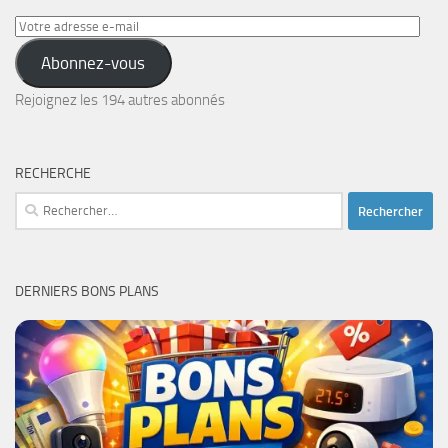
Votre
adresse
Abonnez-vous
e-
mail
Rejoignez les 194 autres abonnés
RECHERCHE
Rechercher :
DERNIERS BONS PLANS