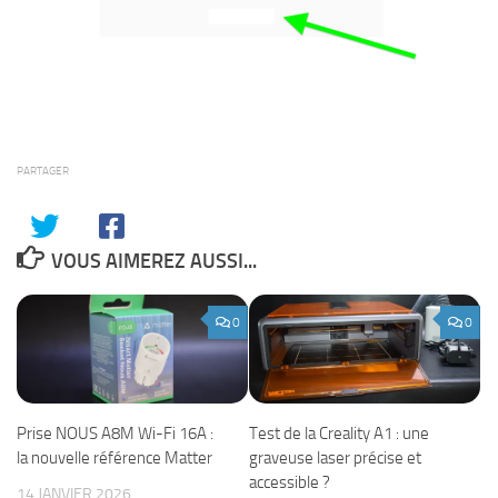
PARTAGER
VOUS AIMEREZ AUSSI...
0
0
Prise NOUS A8M Wi-Fi 16A :
Test de la Creality A1 : une
la nouvelle référence Matter
graveuse laser précise et
accessible ?
14 JANVIER 2026