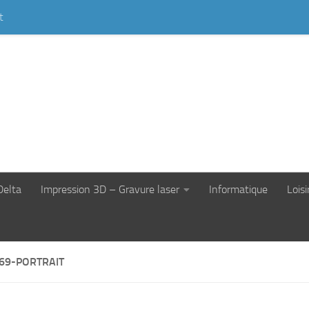
t
Delta
Impression 3D – Gravure laser
Informatique
Loisi
69-PORTRAIT