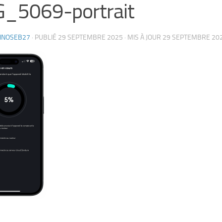
G_5069-portrait
HNOSEB27
· PUBLIÉ
29 SEPTEMBRE 2025
· MIS À JOUR
29 SEPTEMBRE 20