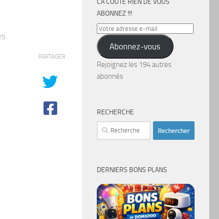
CA COÛTE RIEN DE VOUS
ABONNEZ !!!
Votre
25
adresse
Abonnez-vous
e-
PARTAGER
mail
Rejoignez les 194 autres
abonnés
RECHERCHE
Rechercher :
DERNIERS BONS PLANS