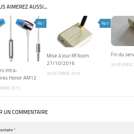
S AIMEREZ AUSSI...
1
0
Fin du ser
Mise à jour RFXcom
27/10/2016
20 FÉVRIER
rs Intra-
28 OCTOBRE 2016
aires Honor AM12
MBRE 2015
ER UN COMMENTAIRE
entaire
*