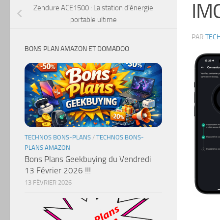
IM
Zendure ACE1500 : La station d’énergie
portable ultime
PAR
TEC
BONS PLAN AMAZON ET DOMADOO
TECHNOS BONS-PLANS
/
TECHNOS BONS-
PLANS AMAZON
Bons Plans Geekbuying du Vendredi
13 Février 2026 !!!
13 FÉVRIER 2026