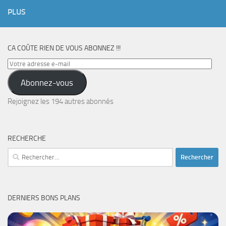
PLUS
CA COÛTE RIEN DE VOUS ABONNEZ !!!
Votre
adresse
Abonnez-vous
e-
mail
Rejoignez les 194 autres abonnés
RECHERCHE
Rechercher :
DERNIERS BONS PLANS