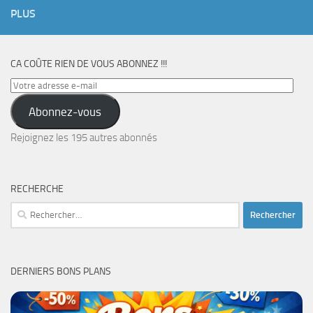
PLUS
CA COÛTE RIEN DE VOUS ABONNEZ !!!
Votre
adresse
Abonnez-vous
e-
mail
Rejoignez les 195 autres abonnés
RECHERCHE
Rechercher :
DERNIERS BONS PLANS