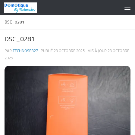
Skip to content
DSC_0281
DSC_0281
PAR
TECHNOSEB27
· PUBLIÉ
23 OCTOBRE 2025
· MIS À JOUR
23 OCTOBRE
2025