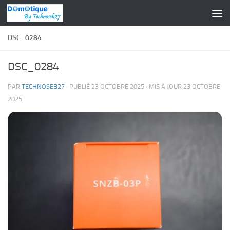
Skip to content
DSC_0284
DSC_0284
PAR
TECHNOSEB27
· PUBLIÉ
23 OCTOBRE 2025
· MIS À JOUR
23 OCTOBRE
2025