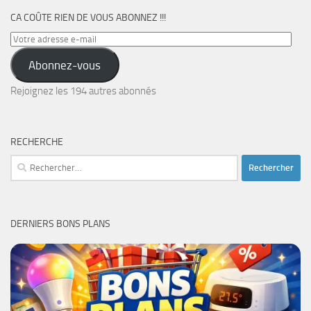
CA COÛTE RIEN DE VOUS ABONNEZ !!!
Votre
adresse
Abonnez-vous
e-
mail
Rejoignez les 194 autres abonnés
RECHERCHE
Rechercher :
DERNIERS BONS PLANS