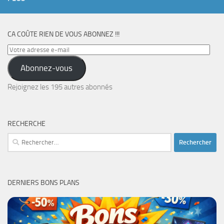
CA COÛTE RIEN DE VOUS ABONNEZ !!!
Votre
adresse
Abonnez-vous
e-
mail
Rejoignez les 195 autres abonnés
RECHERCHE
Rechercher :
DERNIERS BONS PLANS