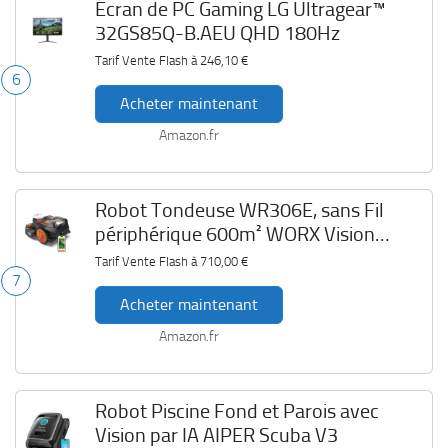
Écran de PC Gaming LG Ultragear™
32GS85Q-B.AEU QHD 180Hz
Tarif Vente Flash à
246,10 €
6
Acheter maintenant
Amazon.fr
Robot Tondeuse WR306E, sans Fil
périphérique 600m² WORX Vision
Cloud 2WD
Tarif Vente Flash à
710,00 €
7
Acheter maintenant
Amazon.fr
Robot Piscine Fond et Parois avec
Vision par IA AIPER Scuba V3