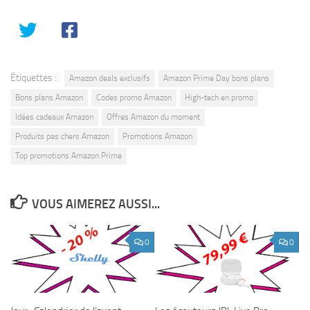
Étiquettes :
Amazon deals exclusifs
Amazon Prime Day bons plans
Bons plans Amazon
Codes promo Amazon
High-tech en promo
Idées cadeaux Amazon
Offres Amazon du moment
Produits pas chers Amazon
Promotions Amazon
Top promotions Amazon Prime
VOUS AIMEREZ AUSSI...
0
0