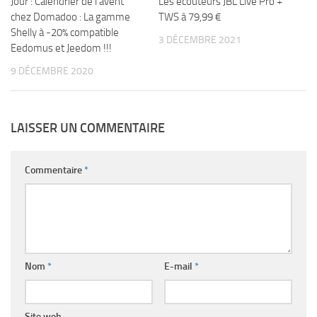
Jour : Calendrier de l’avent
Les écouteurs JBL Live Pro +
chez Domadoo : La gamme
TWS à 79,99 €
Shelly à -20% compatible
3 DÉCEMBRE 2021
Eedomus et Jeedom !!!
9 DÉCEMBRE 2020
LAISSER UN COMMENTAIRE
Commentaire
*
Nom
*
E-mail
*
Site web