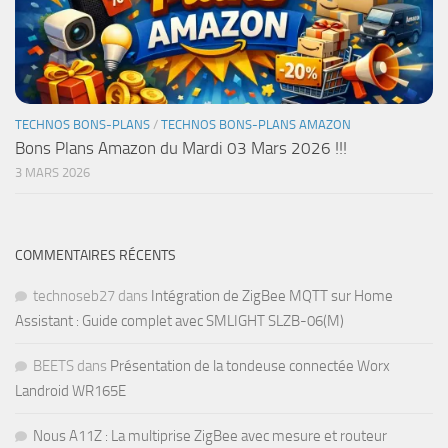
TECHNOS BONS-PLANS
/
TECHNOS BONS-PLANS AMAZON
Bons Plans Amazon du Mardi 03 Mars 2026 !!!
3 MARS 2026
COMMENTAIRES RÉCENTS
technoseb27
dans
Intégration de ZigBee MQTT sur Home
Assistant : Guide complet avec SMLIGHT SLZB-06(M)
BEETS
dans
Présentation de la tondeuse connectée Worx
Landroid WR165E
Nous A11Z : La multiprise ZigBee avec mesure et routeur