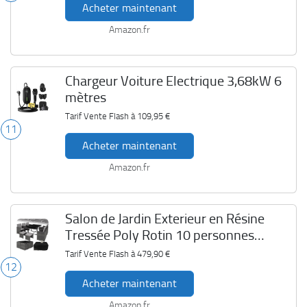
Acheter maintenant
Amazon.fr
Chargeur Voiture Electrique 3,68kW 6
mètres
Tarif Vente Flash à
109,95 €
11
Acheter maintenant
Amazon.fr
Salon de Jardin Exterieur en Résine
Tressée Poly Rotin 10 personnes
Tectake
Tarif Vente Flash à
479,90 €
12
Acheter maintenant
Amazon.fr