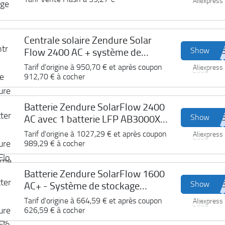
Aliexpress
Centrale solaire Zendure Solar
Show
Flow 2400 AC + système de
stockage d'énergie
Tarif d'origine à
950,70 €
et après coupon
Aliexpress
Code
912,70 €
à cocher
Batterie Zendure SolarFlow 2400
Show
AC avec 1 batterie LFP AB3000X
de 2,88 kWh
Tarif d'origine à
1027,29 €
et après coupon
Aliexpress
Code
989,29 €
à cocher
Batterie Zendure SolarFlow 1600
Show
AC+ - Système de stockage
d'énergie AC Plug & Play
Tarif d'origine à
664,59 €
et après coupon
Aliexpress
Code
626,59 €
à cocher