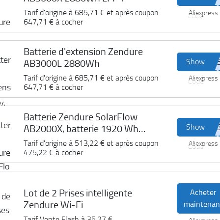
Tarif d'origine à
685,71 €
et après coupon
Aliexpress
Code
647,71 €
à cocher
Batterie d'extension Zendure
Show
AB3000L 2880Wh
Tarif d'origine à
685,71 €
et après coupon
Aliexpress
Code
647,71 €
à cocher
Batterie Zendure SolarFlow
Show
AB2000X, batterie 1920 Wh
LiFePO4
Tarif d'origine à
513,22 €
et après coupon
Aliexpress
Code
475,22 €
à cocher
Lot de 2 Prises intelligente
Acheter
Zendure Wi-Fi
maintenan
Tarif Vente Flash à
35,27 €