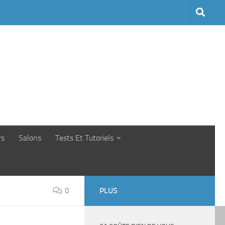
rs
Salons
Tests Et Tutoriels
0
PLUS