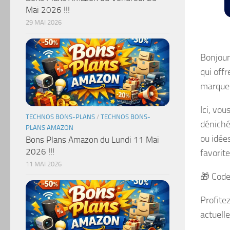
Mai 2026 !!!
29 MAI 2026
Bonjour
qui off
marque
Ici, vou
TECHNOS BONS-PLANS
/
TECHNOS BONS-
déniché
PLANS AMAZON
ou idée
Bons Plans Amazon du Lundi 11 Mai
2026 !!!
favorite
11 MAI 2026
🎁 Code
Profite
actuelle