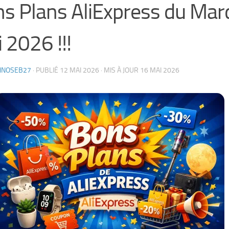
s Plans AliExpress du Mar
 2026 !!!
HNOSEB27
· PUBLIÉ
12 MAI 2026
· MIS À JOUR
16 MAI 2026