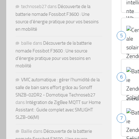
technoseb27
dans
Découverte de la
batterie nomade Fossibot F3600 : Une
source d’énergie pratique pour vos besoins
en mobilité
5
baillie
dans
Découverte de la batterie
nomade Fossibot F3600 : Une source
d’énergie pratique pour vos besoins en
mobilité
6
VMC automatique : gérer l’humidité de la
salle de bain sans effort grâce au Sonoff
SNZB-02DR2 - Domotique Technoseb27
dans
Intégration de ZigBee MQTT sur Home
Assistant : Guide complet avec SMLIGHT
SLZB-06(M)
7
Baillie
dans
Découverte de la batterie
nomade Fossibot F3600 : Une source