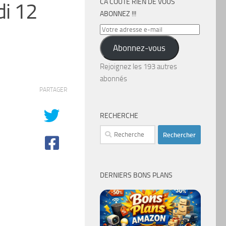
CA COÛTE RIEN DE VOUS
di 12
ABONNEZ !!!
Votre
adresse
Abonnez-vous
e-
mail
Rejoignez les 193 autres
abonnés
PARTAGER
RECHERCHE
Rechercher :
DERNIERS BONS PLANS