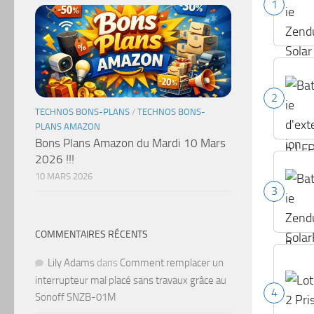
1
2
TECHNOS BONS-PLANS
/
TECHNOS BONS-
PLANS AMAZON
Bons Plans Amazon du Mardi 10 Mars
2026 !!!
10 MARS 2026
3
COMMENTAIRES RÉCENTS
Lily Adams
dans
Comment remplacer un
interrupteur mal placé sans travaux grâce au
4
Sonoff SNZB-01M