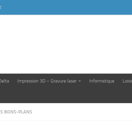
t
Delta
Impression 3D – Gravure laser
Informatique
Loisi
S BONS-PLANS