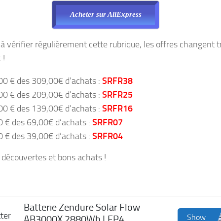
Acheter sur AliExpress
à vérifier régulièrement cette rubrique, les offres changent t
 !
00 € des 309,00€ d’achats :
SRFR38
00 € des 209,00€ d’achats :
SRFR25
00 € des 139,00€ d’achats :
SRFR16
0 € des 69,00€ d’achats :
SRFR07
0 € des 39,00€ d’achats :
SRFR04
découvertes et bons achats !
Batterie Zendure Solar Flow
Show
AB3000X 2880Wh LFP4