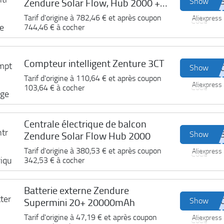
Show
Zendure Solar Flow, Hub 2000 + 1
AB2000X
Tarif d'origine à
782,46 €
et après coupon
Aliexpress
Code
744,46 €
à cocher
Compteur intelligent Zenture 3CT
Show
Tarif d'origine à
110,64 €
et après coupon
Aliexpress
Code
103,64 €
à cocher
Centrale électrique de balcon
Show
Zendure Solar Flow Hub 2000
Tarif d'origine à
380,53 €
et après coupon
Aliexpress
Code
342,53 €
à cocher
Batterie externe Zendure
Show
Supermini 20+ 20000mAh
Tarif d'origine à
47,19 €
et après coupon
Aliexpress
Code