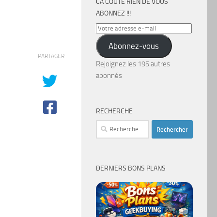
CA COÛTE RIEN DE VOUS
ABONNEZ !!!
Votre
adresse
Abonnez-vous
e-
PARTAGER
mail
Rejoignez les 195 autres
abonnés
RECHERCHE
Rechercher :
DERNIERS BONS PLANS