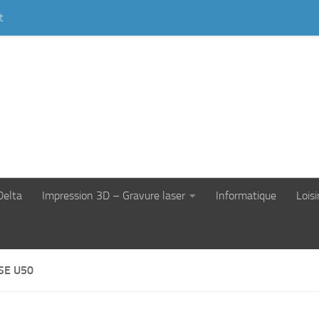
t
Delta
Impression 3D – Gravure laser
Informatique
Loisi
SE U50