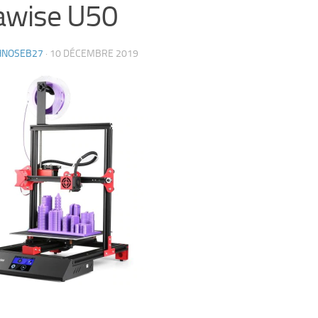
awise U50
HNOSEB27
·
10 DÉCEMBRE 2019