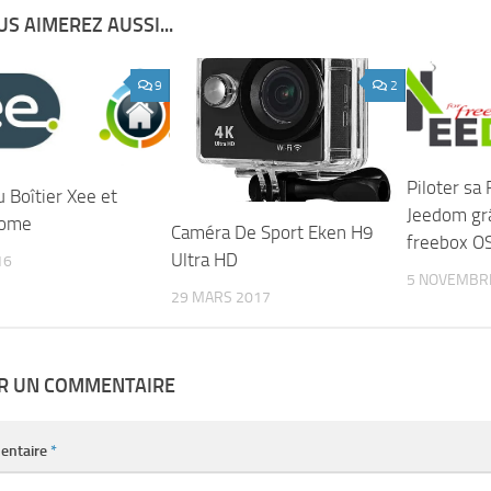
S AIMEREZ AUSSI...
9
2
Piloter sa
 Boîtier Xee et
Jeedom grâ
home
Caméra De Sport Eken H9
freebox O
Ultra HD
16
5 NOVEMBR
29 MARS 2017
ER UN COMMENTAIRE
entaire
*