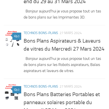
end du 29 au 31 Mars 2024
Bonjour aujourd’hui je vous propose tout un tas
de bons plans sur les Imprimantes 3D.
TECHNOS BONS-PLANS
27 MARS 2024
0
Bons Plans Aspirateurs & Laveurs
de vitres du Mercredi 27 Mars 2024
Bonjour aujourd’hui je vous propose tout un tas
de bons plans sur les Robots aspirateurs, Balais
aspirateurs et laveurs de vitres.
TECHNOS BONS-PLANS
27 MARS 2024
0
Bons Plans Batteries Portables et
panneaux solaires portable du