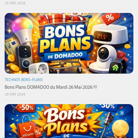
26 MAI 2026
TECHNOS BONS-PLANS
Bons Plans DOMADOO du Mardi 26 Mai 2026 !!!
26 MAI 2026