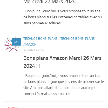
Mercredi 27 Mars 2024
Bonjour aujourd’hui je vous propose tout un tas
de bons plans sur les Batteries portables avec ou
sans panneaux solaires.
TECHNOS BONS-PLANS
/
TECHNOS BONS-PLANS
0
AMAZON
26 MARS 2024
Bons plans Amazon Mardi 26 Mars
2024 !!!
Bonjour aujourd’hui je vous propose tout un tas
de bons plans du jour que je viens de trouver sur le
site Amazon allant de la domotique aux objets
connectés mais aussi tout ce...