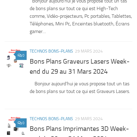
Bonjour aujourd’hui je vous propose tout un tas
de bons plans sur tout ce qui est High-Tech
comme, Vidéo-projecteurs, Pc portables, Tablettes,
Téléphones, Mini Pc, Enceintes bluetooth, Écrans
gamer…
TECHNOS BONS-PLANS
29 MARS 2024
0
Bons Plans Graveurs Lasers Week-
end du 29 au 31 Mars 2024
Bonjour aujourd’hui je vous propose tout un tas
de bons plans sur tout ce qui est Graveurs Lasers.
TECHNOS BONS-PLANS
29 MARS 2024
0
Bons Plans Imprimantes 3D Week-