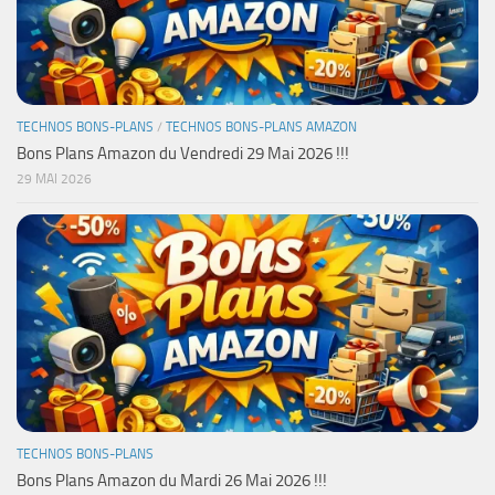
TECHNOS BONS-PLANS
/
TECHNOS BONS-PLANS AMAZON
Bons Plans Amazon du Vendredi 29 Mai 2026 !!!
29 MAI 2026
TECHNOS BONS-PLANS
Bons Plans Amazon du Mardi 26 Mai 2026 !!!