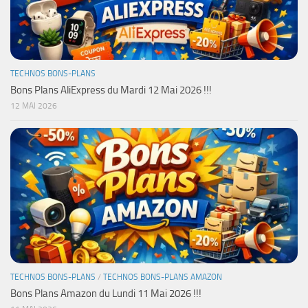
TECHNOS BONS-PLANS
Bons Plans AliExpress du Mardi 12 Mai 2026 !!!
12 MAI 2026
TECHNOS BONS-PLANS
/
TECHNOS BONS-PLANS AMAZON
Bons Plans Amazon du Lundi 11 Mai 2026 !!!