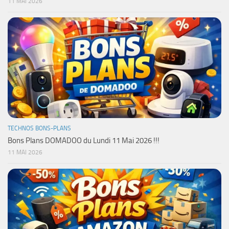
11 MAI 2026
TECHNOS BONS-PLANS
Bons Plans DOMADOO du Lundi 11 Mai 2026 !!!
11 MAI 2026