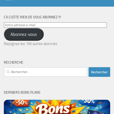
CA COÛTE RIEN DE VOUS ABONNEZ !!!
Votre
adresse
Abonnez-vous
e-
mail
Rejoignez les 195 autres abonnés
RECHERCHE
Rechercher :
DERNIERS BONS PLANS