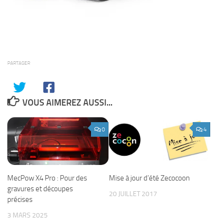
PARTAGER
VOUS AIMEREZ AUSSI...
0
4
MecPow X4 Pro : Pour des
Mise à jour d’été Zecocoon
gravures et découpes
20 JUILLET 2017
précises
3 MARS 2025