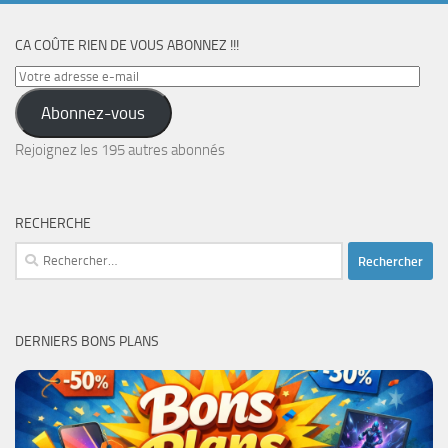
CA COÛTE RIEN DE VOUS ABONNEZ !!!
Votre
adresse
Abonnez-vous
e-
mail
Rejoignez les 195 autres abonnés
RECHERCHE
Rechercher :
DERNIERS BONS PLANS