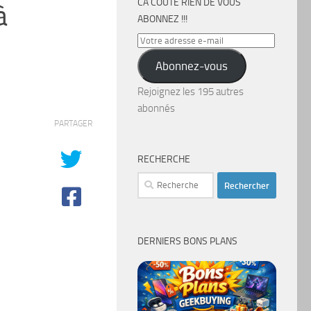
CA COÛTE RIEN DE VOUS
à
ABONNEZ !!!
Votre
adresse
Abonnez-vous
e-
mail
Rejoignez les 195 autres
abonnés
PARTAGER
RECHERCHE
Rechercher :
DERNIERS BONS PLANS