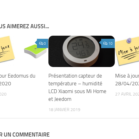
S AIMEREZ AUSSI...
0
10
jour Eedomus du
Présentation capteur de
Mise à jo
2020
température – humidité
28/04/20
LCD Xiaomi sous Mi Home
2020
27 AVRIL 20
et Jeedom
18 JANVIER 2019
ER UN COMMENTAIRE