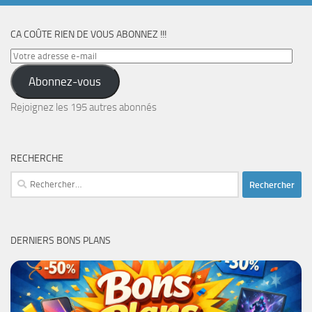
CA COÛTE RIEN DE VOUS ABONNEZ !!!
Votre
adresse
Abonnez-vous
e-
mail
Rejoignez les 195 autres abonnés
RECHERCHE
Rechercher :
DERNIERS BONS PLANS