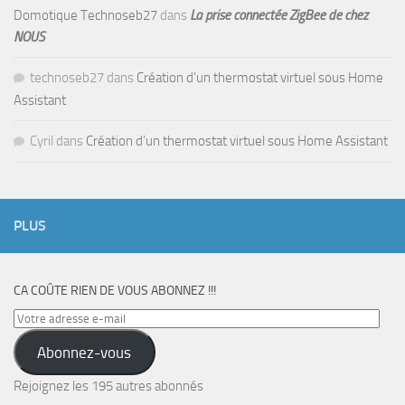
Domotique Technoseb27
dans
La prise connectée ZigBee de chez
NOUS
technoseb27
dans
Création d’un thermostat virtuel sous Home
Assistant
Cyril
dans
Création d’un thermostat virtuel sous Home Assistant
PLUS
CA COÛTE RIEN DE VOUS ABONNEZ !!!
Votre
adresse
Abonnez-vous
e-
mail
Rejoignez les 195 autres abonnés