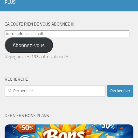
PLUS
CA COÛTE RIEN DE VOUS ABONNEZ !!!
Votre
adresse
Abonnez-vous
e-
mail
Rejoignez les 193 autres abonnés
RECHERCHE
Rechercher :
DERNIERS BONS PLANS