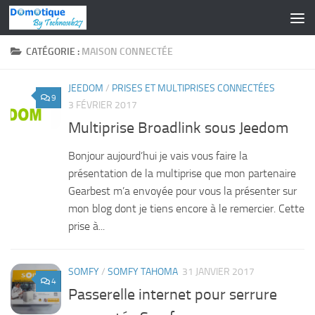
Skip to content
CATÉGORIE :
MAISON CONNECTÉE
JEEDOM
/
PRISES ET MULTIPRISES CONNECTÉES
9
3 FÉVRIER 2017
Multiprise Broadlink sous Jeedom
Bonjour aujourd’hui je vais vous faire la
présentation de la multiprise que mon partenaire
Gearbest m’a envoyée pour vous la présenter sur
mon blog dont je tiens encore à le remercier. Cette
prise à...
SOMFY
/
SOMFY TAHOMA
31 JANVIER 2017
4
Passerelle internet pour serrure