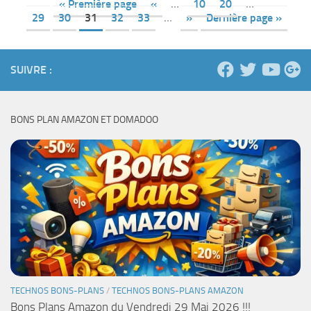
« Première page
«
…
10
20
…
29
30
31
32
33
…
»
Dernière page »
SUIVRE :
BONS PLAN AMAZON ET DOMADOO
TECHNOS BONS-PLANS
/
TECHNOS BONS-PLANS AMAZON
Bons Plans Amazon du Vendredi 29 Mai 2026 !!!