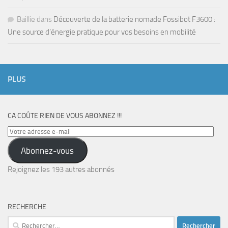
Baillie
dans
Découverte de la batterie nomade Fossibot F3600 :
Une source d’énergie pratique pour vos besoins en mobilité
PLUS
CA COÛTE RIEN DE VOUS ABONNEZ !!!
Votre
adresse
Abonnez-vous
e-
mail
Rejoignez les 193 autres abonnés
RECHERCHE
Rechercher :