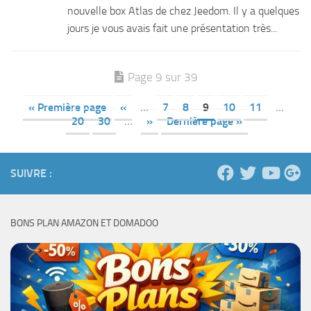
nouvelle box Atlas de chez Jeedom. Il y a quelques
jours je vous avais fait une présentation très...
Page 9 sur 39
« Première page
«
…
7
8
9
10
11
…
20
30
…
»
Dernière page »
SUIVRE :
BONS PLAN AMAZON ET DOMADOO