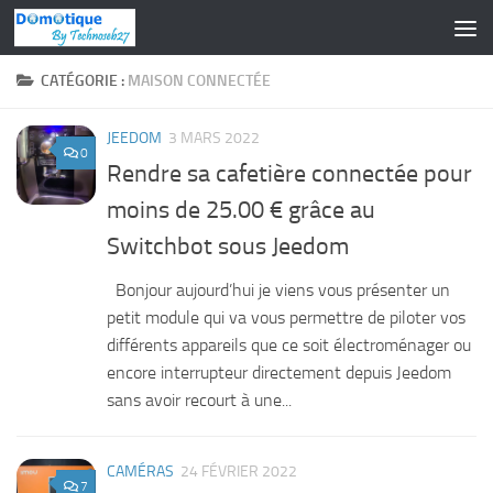
Skip to content
CATÉGORIE :
MAISON CONNECTÉE
JEEDOM
3 MARS 2022
0
Rendre sa cafetière connectée pour
moins de 25.00 € grâce au
Switchbot sous Jeedom
Bonjour aujourd’hui je viens vous présenter un
petit module qui va vous permettre de piloter vos
différents appareils que ce soit électroménager ou
encore interrupteur directement depuis Jeedom
sans avoir recourt à une...
CAMÉRAS
24 FÉVRIER 2022
7