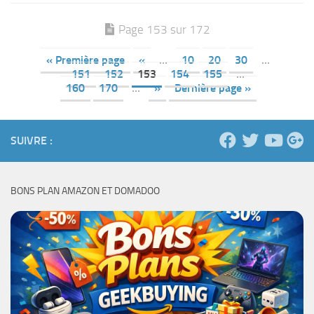
Page 153 sur 172
« Première page
«
…
10
20
30
…
151
152
153
154
155
…
160
170
…
»
Dernière page »
SUIVRE :
BONS PLAN AMAZON ET DOMADOO