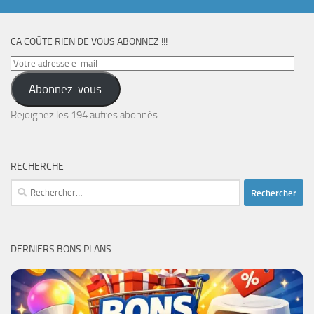
CA COÛTE RIEN DE VOUS ABONNEZ !!!
Votre
adresse
Abonnez-vous
e-
mail
Rejoignez les 194 autres abonnés
RECHERCHE
Rechercher :
DERNIERS BONS PLANS