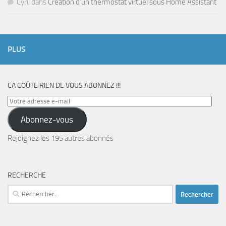
Cyril
dans
Création d’un thermostat virtuel sous Home Assistant
PLUS
CA COÛTE RIEN DE VOUS ABONNEZ !!!
Votre
adresse
Abonnez-vous
e-
mail
Rejoignez les 195 autres abonnés
RECHERCHE
Rechercher :