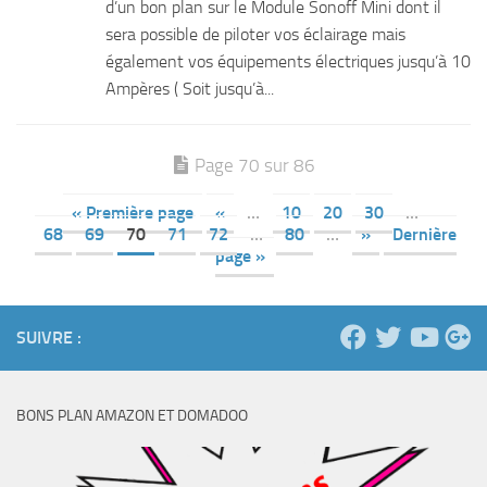
d’un bon plan sur le Module Sonoff Mini dont il
sera possible de piloter vos éclairage mais
également vos équipements électriques jusqu’à 10
Ampères ( Soit jusqu’à...
Page 70 sur 86
« Première page
«
…
10
20
30
…
68
69
70
71
72
…
80
…
»
Dernière
page »
SUIVRE :
BONS PLAN AMAZON ET DOMADOO