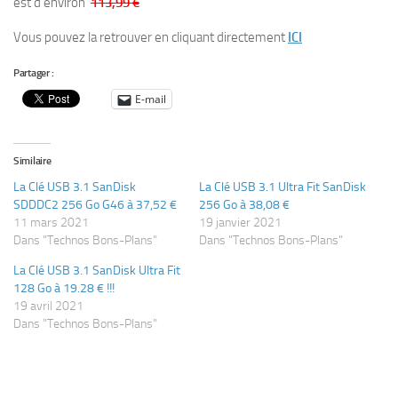
est d’environ
113,99 €
Vous pouvez la retrouver en cliquant directement
ICI
Partager :
E-mail
Similaire
La Clé USB 3.1 SanDisk
La Clé USB 3.1 Ultra Fit SanDisk
SDDDC2 256 Go G46 à 37,52 €
256 Go à 38,08 €
11 mars 2021
19 janvier 2021
Dans "Technos Bons-Plans"
Dans "Technos Bons-Plans"
La Clé USB 3.1 SanDisk Ultra Fit
128 Go à 19.28 € !!!
19 avril 2021
Dans "Technos Bons-Plans"