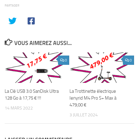
PARTAGER
VOUS AIMEREZ AUSSI...
0
0
La Clé USB 3.0 SanDisk Ultra
La Trottinette électrique
128 Go à 17,75 € !!!
Ienyrid M4 Pro S+ Max à
479,00 €
14 MARS 2022
3 JUILLET 2024