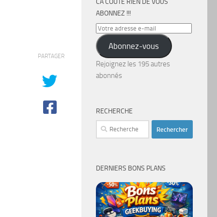
CA COÛTE RIEN DE VOUS
ABONNEZ !!!
Votre
adresse
Abonnez-vous
e-
PARTAGER
mail
Rejoignez les 195 autres
abonnés
RECHERCHE
Rechercher :
DERNIERS BONS PLANS