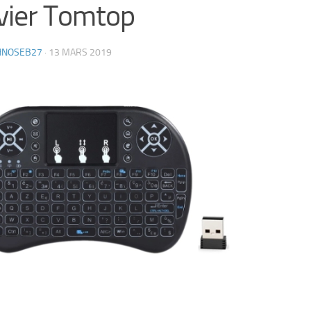
vier Tomtop
HNOSEB27
·
13 MARS 2019