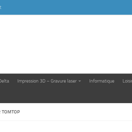
t
Delta
Impression 3D – Gravure laser
Informatique
Loisi
R TOMTOP