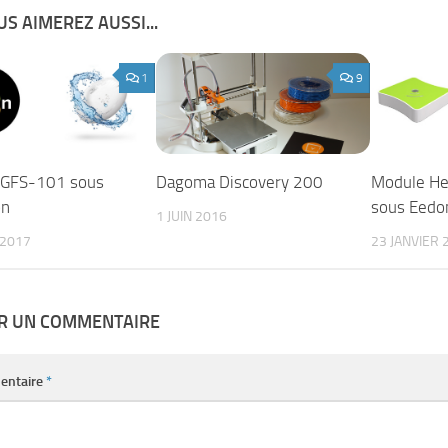
S AIMEREZ AUSSI...
1
9
FGFS-101 sous
Dagoma Discovery 200
Module He
on
sous Eed
1 JUIN 2016
 2017
23 JANVIER 
ER UN COMMENTAIRE
entaire
*