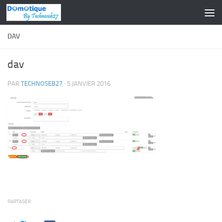
Skip to content
DAV
dav
PAR
TECHNOSEB27
·
5 JANVIER 2016
PARTAGER