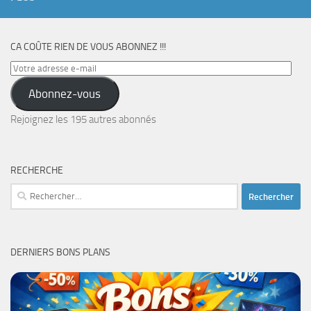
CA COÛTE RIEN DE VOUS ABONNEZ !!!
Votre
adresse
Abonnez-vous
e-
mail
Rejoignez les 195 autres abonnés
RECHERCHE
Rechercher :
DERNIERS BONS PLANS