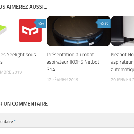
S AIMEREZ AUSSI...
4
28
ses Yeelight sous
Présentation du robot
Neabot NoM
s
aspirateur IKOHS Netbot
aspirateur
S14
automatiq
EMBRE 2019
12 FÉVRIER 2019
20 JANVIER 
ER UN COMMENTAIRE
entaire
*