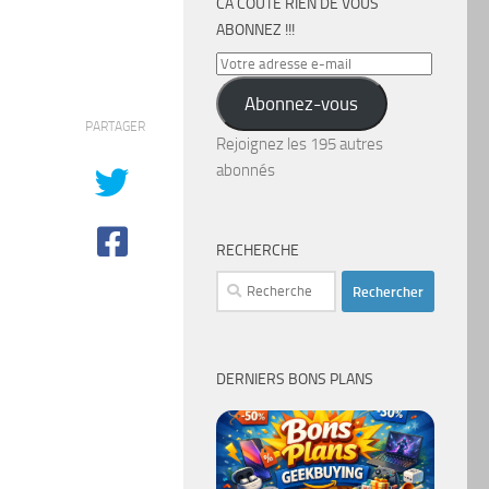
CA COÛTE RIEN DE VOUS
ABONNEZ !!!
Votre
adresse
Abonnez-vous
e-
PARTAGER
mail
Rejoignez les 195 autres
abonnés
RECHERCHE
Rechercher :
DERNIERS BONS PLANS