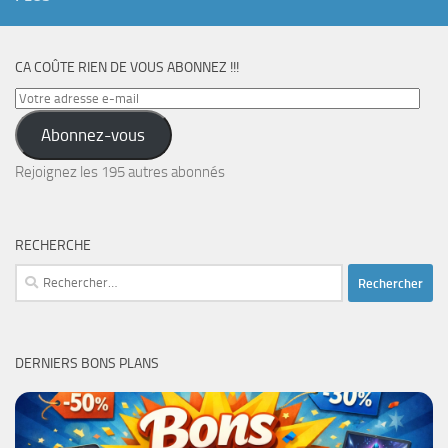
CA COÛTE RIEN DE VOUS ABONNEZ !!!
Votre
adresse
Abonnez-vous
e-
mail
Rejoignez les 195 autres abonnés
RECHERCHE
Rechercher :
DERNIERS BONS PLANS