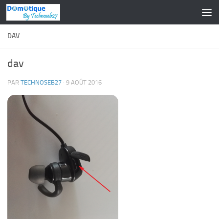
Skip to content
DAV
dav
PAR
TECHNOSEB27
·
9 AOÛT 2016