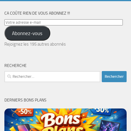
CA COÛTE RIEN DE VOUS ABONNEZ !!!
Votre
adresse
Abonnez-vous
e-
mail
Rejoignez les 195 autres abonnés
RECHERCHE
Rechercher :
DERNIERS BONS PLANS