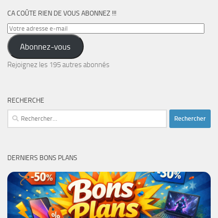
CA COÛTE RIEN DE VOUS ABONNEZ !!!
Votre
adresse
Abonnez-vous
e-
mail
Rejoignez les 195 autres abonnés
RECHERCHE
Rechercher :
DERNIERS BONS PLANS