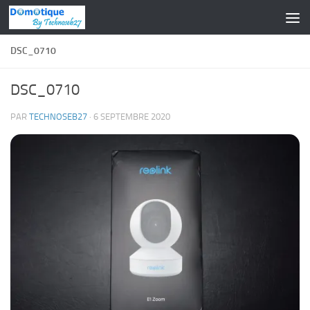
Skip to content
DSC_0710
DSC_0710
PAR
TECHNOSEB27
·
6 SEPTEMBRE 2020