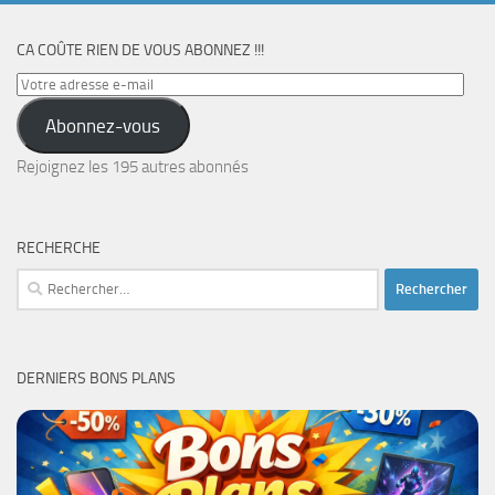
CA COÛTE RIEN DE VOUS ABONNEZ !!!
Votre
adresse
Abonnez-vous
e-
mail
Rejoignez les 195 autres abonnés
RECHERCHE
Rechercher :
DERNIERS BONS PLANS