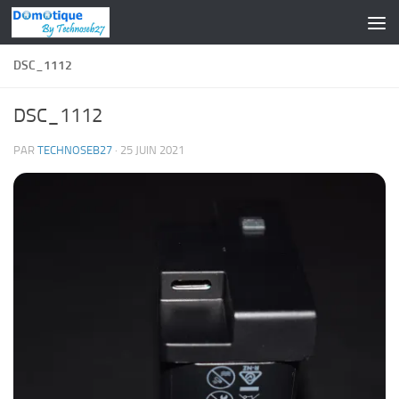
Skip to content
DSC_1112
DSC_1112
PAR
TECHNOSEB27
·
25 JUIN 2021