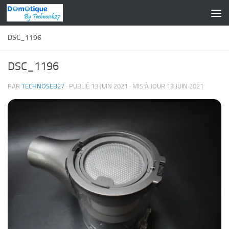
Skip to content
DSC_1196
DSC_1196
PAR
TECHNOSEB27
· PUBLIÉ
13 JUIN 2021
· MIS À JOUR
13 JUIN 2021