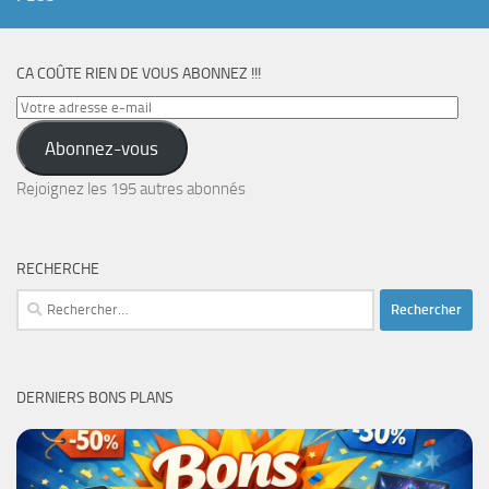
CA COÛTE RIEN DE VOUS ABONNEZ !!!
Votre
adresse
Abonnez-vous
e-
mail
Rejoignez les 195 autres abonnés
RECHERCHE
Rechercher :
DERNIERS BONS PLANS