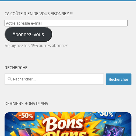
CA COÛTE RIEN DE VOUS ABONNEZ !!!
Votre
adresse
Abonnez-vous
e-
mail
Rejoignez les 195 autres abonnés
RECHERCHE
Rechercher :
DERNIERS BONS PLANS