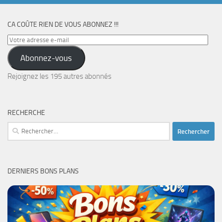
CA COÛTE RIEN DE VOUS ABONNEZ !!!
Votre
adresse
Abonnez-vous
e-
mail
Rejoignez les 195 autres abonnés
RECHERCHE
Rechercher :
DERNIERS BONS PLANS