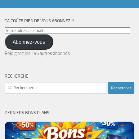
CA COÛTE RIEN DE VOUS ABONNEZ !!!
Votre
adresse
Abonnez-vous
e-
mail
Rejoignez les 195 autres abonnés
RECHERCHE
Rechercher :
DERNIERS BONS PLANS