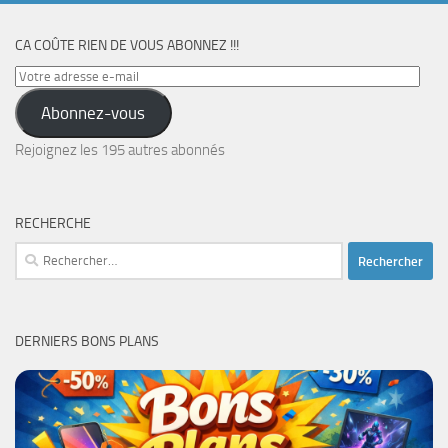
CA COÛTE RIEN DE VOUS ABONNEZ !!!
Votre
adresse
Abonnez-vous
e-
mail
Rejoignez les 195 autres abonnés
RECHERCHE
Rechercher :
DERNIERS BONS PLANS