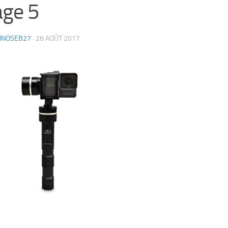
ge 5
HNOSEB27
·
28 AOÛT 2017