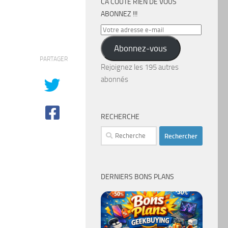
CA COÛTE RIEN DE VOUS
ABONNEZ !!!
Votre
adresse
Abonnez-vous
e-
PARTAGER
mail
Rejoignez les 195 autres
abonnés
RECHERCHE
Rechercher :
DERNIERS BONS PLANS