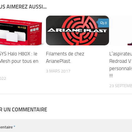
S AIMEREZ AUSSI...
8
S Halo H80X : le
Filaments de chez
L’aspirateu
Mesh pour tous en
ArianePlast.
Redroad V
personnali
3 MARS 2017
!!!
2022
23 SEPTEMB
ER UN COMMENTAIRE
entaire
*