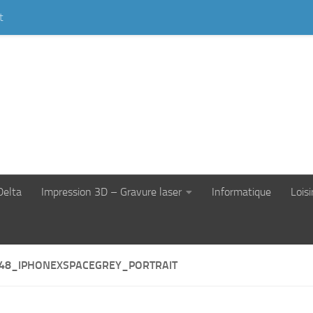
t
Delta
Impression 3D – Gravure laser
Informatique
Loisi
48_IPHONEXSPACEGREY_PORTRAIT