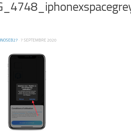
G_4748_iphonexspacegrey
HNOSEB27
·
7 SEPTEMBRE 2020