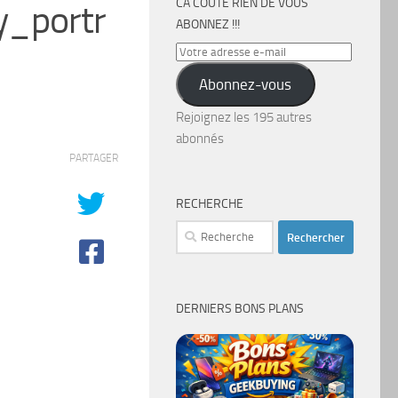
CA COÛTE RIEN DE VOUS
_portr
ABONNEZ !!!
Votre
adresse
Abonnez-vous
e-
mail
Rejoignez les 195 autres
abonnés
PARTAGER
RECHERCHE
Rechercher :
DERNIERS BONS PLANS