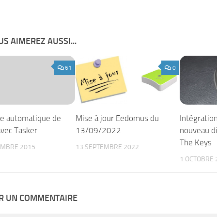
S AIMEREZ AUSSI...
61
0
e automatique de
Mise à jour Eedomus du
Intégratio
avec Tasker
13/09/2022
nouveau di
The Keys
EMBRE 2015
13 SEPTEMBRE 2022
1 OCTOBRE 
ER UN COMMENTAIRE