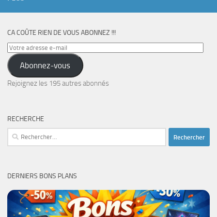
CA COÛTE RIEN DE VOUS ABONNEZ !!!
Votre
adresse
Abonnez-vous
e-
mail
Rejoignez les 195 autres abonnés
RECHERCHE
Rechercher :
DERNIERS BONS PLANS