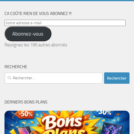
CA COÛTE RIEN DE VOUS ABONNEZ !!!
Votre
adresse
Abonnez-vous
e-
mail
Rejoignez les 195 autres abonnés
RECHERCHE
Rechercher :
DERNIERS BONS PLANS