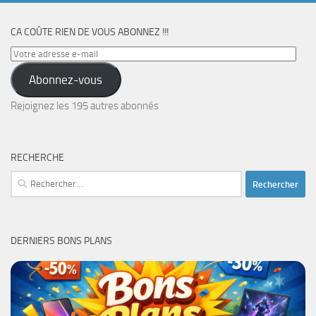
CA COÛTE RIEN DE VOUS ABONNEZ !!!
Votre
adresse
Abonnez-vous
e-
mail
Rejoignez les 195 autres abonnés
RECHERCHE
Rechercher :
DERNIERS BONS PLANS