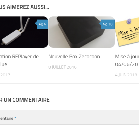
S AIMEREZ AUSSI...
4
18
ation RFPlayer de
Nouvelle Box Zecocoon
Mise à jo
blue
04/06/20
8 JUILLET 2016
T 2017
4 JUIN 2018
ER UN COMMENTAIRE
entaire
*