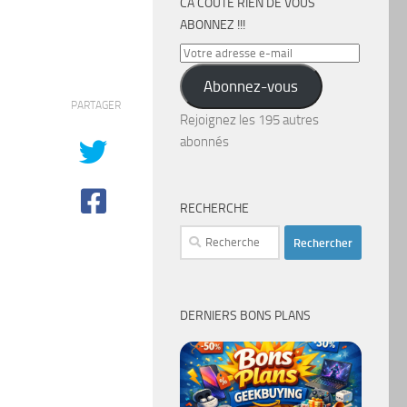
CA COÛTE RIEN DE VOUS
ABONNEZ !!!
Votre
adresse
Abonnez-vous
e-
PARTAGER
mail
Rejoignez les 195 autres
abonnés
RECHERCHE
Rechercher :
DERNIERS BONS PLANS