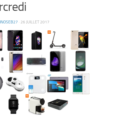
credi
HNOSEB27
·
26 JUILLET 2017