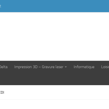
t
Delta
Impression 3D – Gravure laser
Informatique
Loisi
DI